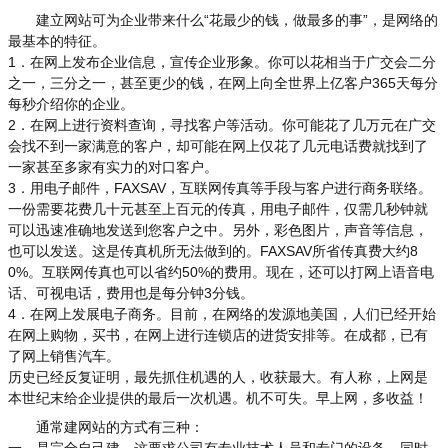
建立网站可为企业带来什么“花最少的钱，做最多的事”，是网络的
最基本的特征。
1．在网上发布企业信息，宣传企业形象。你可以花相当于广交会二分
之一，三分之一，甚至更少的钱，在网上向全世界上亿客户365天每分
每秒介绍你的企业。
2．在网上进行资料查询，寻找客户等活动。你可能花了几万元在广交
会找不到一家满意的客户，却可能在网上仅花了几元电话费就找到了
一家甚至多家有实力的对口客户。
3．用电子邮件，FAXSAV，互联网传真等手段与客户进行商务联络。
一份需要花费几十元甚至上百元的传真，用电子邮件，仅需几秒钟就
可以迅速准确地发送到您客户之中。另外，彩色图片，声音等信息，
也可以发送。这是传真机所无法做到的。FAXSAV所省传真费大约8
0%。互联网传真也可以省约50%的费用。现在，还可以打网上语音电
话、可视电话，费用也是每分钟3分钱。
4．在网上发展电子商务。目前，在网络的发源地美国，人们已经开始
在网上购物，买书，在网上进行连锁店的进货安排等。在成都，已有
了网上销售汽车。
历史已经反复证明，最先抓住机遇的人，收获最大。有人称，上网是
本世纪末给企业提供的最后一次机遇。机不可失。早上网，多收益！
通常建网站的方式有三种：