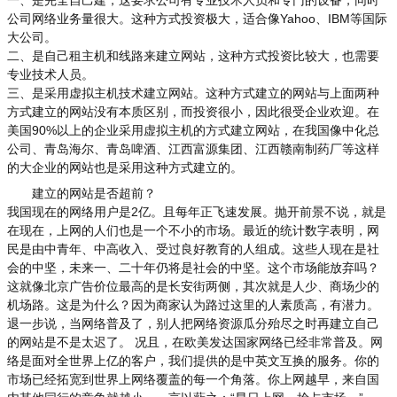
一、是完全自己建，这要求公司有专业技术人员和专门的设备，同时
公司网络业务量很大。这种方式投资极大，适合像Yahoo、IBM等国际
大公司。
二、是自己租主机和线路来建立网站，这种方式投资比较大，也需要
专业技术人员。
三、是采用虚拟主机技术建立网站。这种方式建立的网站与上面两种
方式建立的网站没有本质区别，而投资很小，因此很受企业欢迎。在
美国90%以上的企业采用虚拟主机的方式建立网站，在我国像中化总
公司、青岛海尔、青岛啤酒、江西富源集团、江西赣南制药厂等这样
的大企业的网站也是采用这种方式建立的。
建立的网站是否超前？
我国现在的网络用户是2亿。且每年正飞速发展。抛开前景不说，就是
在现在，上网的人们也是一个不小的市场。最近的统计数字表明，网
民是由中青年、中高收入、受过良好教育的人组成。这些人现在是社
会的中坚，未来一、二十年仍将是社会的中坚。这个市场能放弃吗？
这就像北京广告价位最高的是长安街两侧，其次就是人少、商场少的
机场路。这是为什么？因为商家认为路过这里的人素质高，有潜力。
退一步说，当网络普及了，别人把网络资源瓜分殆尽之时再建立自己
的网站是不是太迟了。 况且，在欧美发达国家网络已经非常普及。网
络是面对全世界上亿的客户，我们提供的是中英文互换的服务。你的
市场已经拓宽到世界上网络覆盖的每一个角落。你上网越早，来自国